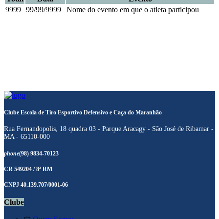
9999
99/99/9999
Nome do evento em que o atleta participou
Clube Escola de Tiro Esportivo Defensivo e Caça do Maranhão
Rua Fernandopolis, 18 quadra 03 - Parque Aracagy - São José de Ribamar -
MA - 65110-000
phone
(98) 9834-70123
CR 549204 / 8ª RM
CNPJ 40.139.707/0001-06
Clube