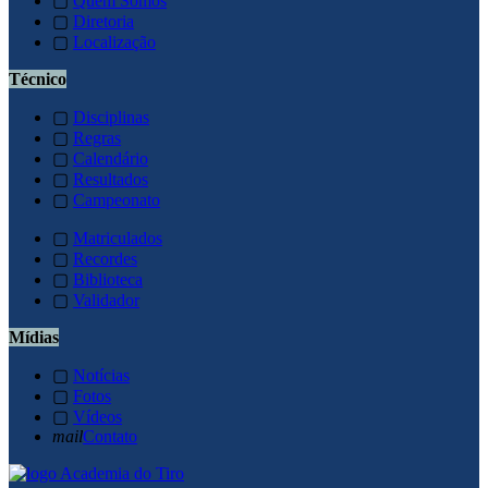
▢
Quem Somos
▢
Diretoria
▢
Localização
Técnico
▢
Disciplinas
▢
Regras
▢
Calendário
▢
Resultados
▢
Campeonato
▢
Matriculados
▢
Recordes
▢
Biblioteca
▢
Validador
Mídias
▢
Notícias
▢
Fotos
▢
Vídeos
mail
Contato