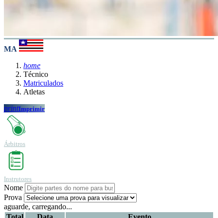
MA
home
Técnico
Matriculados
Atletas
print
Imprimir
Árbitros
Instrutores
Nome
Prova
aguarde, carregando...
Total
Data
Evento