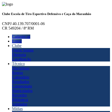
Clube Escola de Tiro Esportivo Defensivo e Caça do Maranhão
CNPJ 40.139.707/0001-06
CR 549204 / 8ª RM
Cadastre-se
Entrar
Clube
Quem Somos
Diretoria
Localização
Técnico
Disciplinas
Regras
Calendário
Resultados
Campeonato
Matriculados
Recordes
Biblioteca
Validador
Mídias