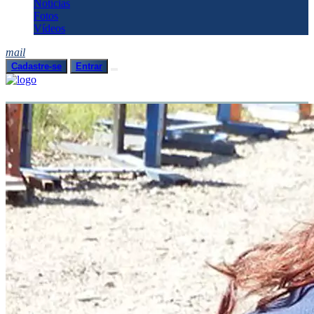
Notícias
Fotos
Vídeos
mail
Cadastre-se
Entrar