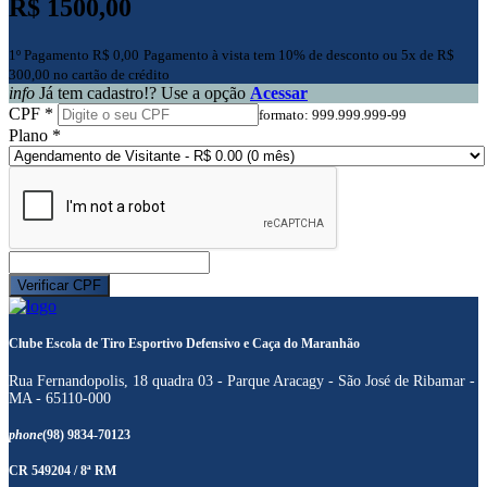
R$ 1500,00
1º Pagamento R$ 0,00
Pagamento à vista tem 10% de desconto ou 5x de R$
300,00 no cartão de crédito
info
Já tem cadastro!? Use a opção
Acessar
CPF *
formato: 999.999.999-99
Plano *
Clube Escola de Tiro Esportivo Defensivo e Caça do Maranhão
Rua Fernandopolis, 18 quadra 03 - Parque Aracagy - São José de Ribamar -
MA - 65110-000
phone
(98) 9834-70123
CR 549204 / 8ª RM