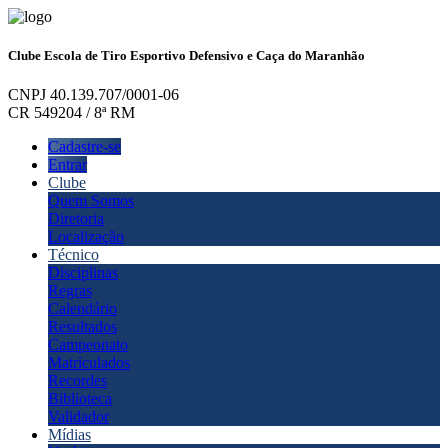
Clube Escola de Tiro Esportivo Defensivo e Caça do Maranhão
CNPJ 40.139.707/0001-06
CR 549204 / 8ª RM
Cadastre-se
Entrar
Clube
Quem Somos
Diretoria
Localização
Técnico
Disciplinas
Regras
Calendário
Resultados
Campeonato
Matriculados
Recordes
Biblioteca
Validador
Mídias