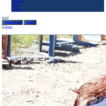
Notícias
Fotos
Vídeos
mail
Cadastre-se
Entrar