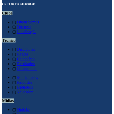
CNPJ 40.139.707/0001-06
Clube
▢
Quem Somos
▢
Diretoria
▢
Localização
Técnico
▢
Disciplinas
▢
Regras
▢
Calendário
▢
Resultados
▢
Campeonato
▢
Matriculados
▢
Recordes
▢
Biblioteca
▢
Validador
Mídias
▢
Notícias