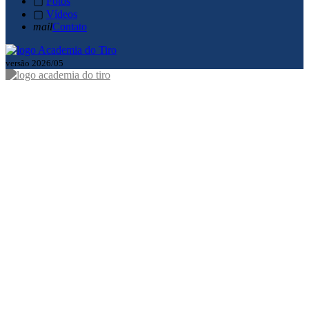
▢
Fotos
▢
Vídeos
mail
Contato
versão 2026/05