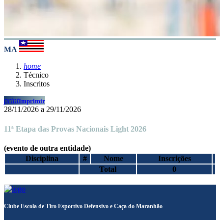
MA
home
Técnico
Inscritos
print
Imprimir
28/11/2026 a 29/11/2026
11ª Etapa das Provas Nacionais Light 2026
(evento de outra entidade)
Disciplina
#
Nome
Inscrições
Total
0
Clube Escola de Tiro Esportivo Defensivo e Caça do Maranhão