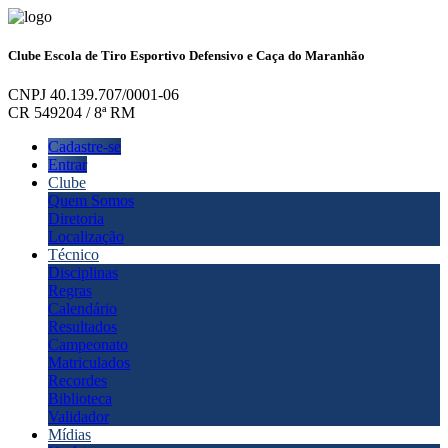
Clube Escola de Tiro Esportivo Defensivo e Caça do Maranhão
CNPJ 40.139.707/0001-06
CR 549204 / 8ª RM
Cadastre-se
Entrar
Clube
Quem Somos
Diretoria
Localização
Técnico
Disciplinas
Regras
Calendário
Resultados
Campeonato
Matriculados
Recordes
Biblioteca
Validador
Mídias