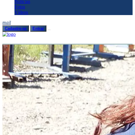
Notícias
Fotos
Vídeos
mail
Cadastre-se
Entrar