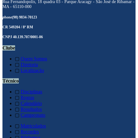
Rua Fernandopolis, 18 quadra 03 - Parque Aracagy - São José de Ribamar -
MA - 65110-000
phone
(98) 9834-70123
CR 549204 / 8ª RM
CNPJ 40.139.707/0001-06
Clube
▢
Quem Somos
▢
Diretoria
▢
Localização
Técnico
▢
Disciplinas
▢
Regras
▢
Calendário
▢
Resultados
▢
Campeonato
▢
Matriculados
▢
Recordes
▢
Biblioteca