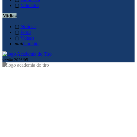
▢
Validador
Mídias
▢
Notícias
▢
Fotos
▢
Vídeos
mail
Contato
versão 2026/05