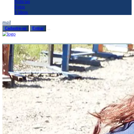
Notícias
Fotos
Vídeos
mail
Cadastre-se
Entrar