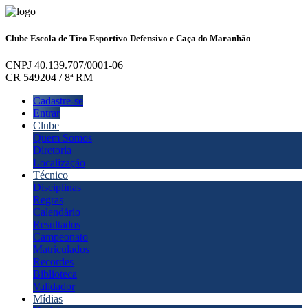
Clube Escola de Tiro Esportivo Defensivo e Caça do Maranhão
CNPJ 40.139.707/0001-06
CR 549204 / 8ª RM
Cadastre-se
Entrar
Clube
Quem Somos
Diretoria
Localização
Técnico
Disciplinas
Regras
Calendário
Resultados
Campeonato
Matriculados
Recordes
Biblioteca
Validador
Mídias