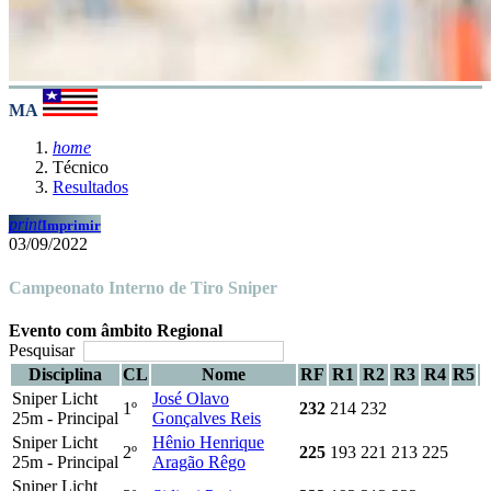
MA
home
Técnico
Resultados
print
Imprimir
03/09/2022
Campeonato Interno de Tiro Sniper
Evento com âmbito Regional
Pesquisar
Disciplina
CL
Nome
RF
R1
R2
R3
R4
R5
Sniper Licht
José Olavo
1º
232
214
232
25m - Principal
Gonçalves Reis
Sniper Licht
Hênio Henrique
2º
225
193
221
213
225
25m - Principal
Aragão Rêgo
Sniper Licht