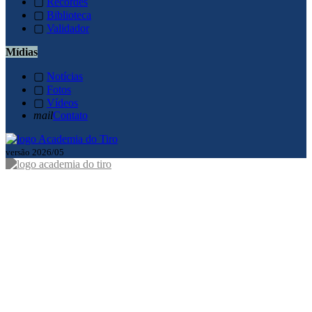
▢
Recordes
▢
Biblioteca
▢
Validador
Mídias
▢
Notícias
▢
Fotos
▢
Vídeos
mail
Contato
versão 2026/05