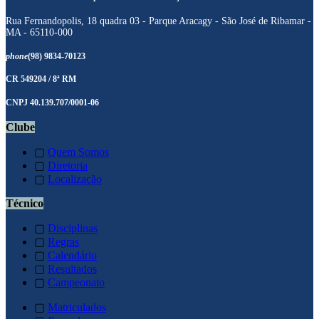
Rua Fernandopolis, 18 quadra 03 - Parque Aracagy - São José de Ribamar -
MA - 65110-000
phone
(98) 9834-70123
CR 549204 / 8ª RM
CNPJ 40.139.707/0001-06
Clube
▢
Quem Somos
▢
Diretoria
▢
Localização
Técnico
▢
Disciplinas
▢
Regras
▢
Calendário
▢
Resultados
▢
Campeonato
▢
Matriculados