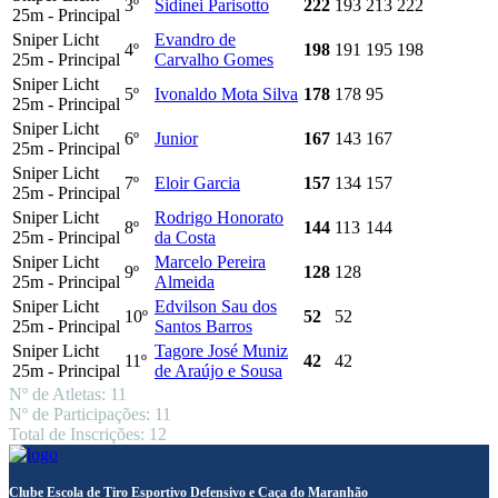
3º
Sidinei Parisotto
222
193
213
222
25m - Principal
Sniper Licht
Evandro de
4º
198
191
195
198
25m - Principal
Carvalho Gomes
Sniper Licht
5º
Ivonaldo Mota Silva
178
178
95
25m - Principal
Sniper Licht
6º
Junior
167
143
167
25m - Principal
Sniper Licht
7º
Eloir Garcia
157
134
157
25m - Principal
Sniper Licht
Rodrigo Honorato
8º
144
113
144
25m - Principal
da Costa
Sniper Licht
Marcelo Pereira
9º
128
128
25m - Principal
Almeida
Sniper Licht
Edvilson Sau dos
10º
52
52
25m - Principal
Santos Barros
Sniper Licht
Tagore José Muniz
11º
42
42
25m - Principal
de Araújo e Sousa
Nº de Atletas: 11
Nº de Participações: 11
Total de Inscrições: 12
Clube Escola de Tiro Esportivo Defensivo e Caça do Maranhão