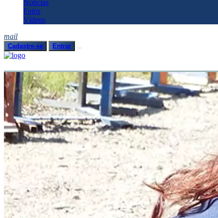
Notícias
Fotos
Vídeos
mail
Cadastre-se
Entrar