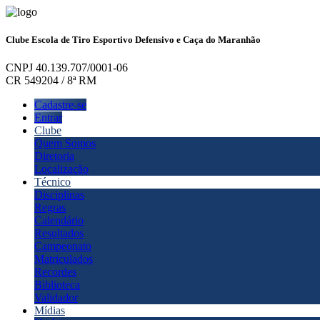
Clube Escola de Tiro Esportivo Defensivo e Caça do Maranhão
CNPJ 40.139.707/0001-06
CR 549204 / 8ª RM
Cadastre-se
Entrar
Clube
Quem Somos
Diretoria
Localização
Técnico
Disciplinas
Regras
Calendário
Resultados
Campeonato
Matriculados
Recordes
Biblioteca
Validador
Mídias