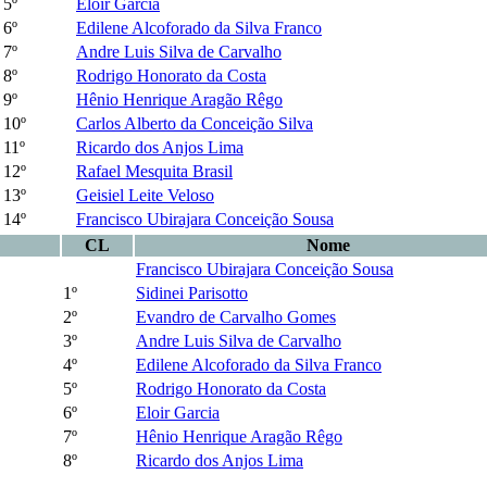
5º
Eloir Garcia
6º
Edilene Alcoforado da Silva Franco
7º
Andre Luis Silva de Carvalho
8º
Rodrigo Honorato da Costa
9º
Hênio Henrique Aragão Rêgo
10º
Carlos Alberto da Conceição Silva
11º
Ricardo dos Anjos Lima
12º
Rafael Mesquita Brasil
13º
Geisiel Leite Veloso
14º
Francisco Ubirajara Conceição Sousa
CL
Nome
Francisco Ubirajara Conceição Sousa
1º
Sidinei Parisotto
2º
Evandro de Carvalho Gomes
3º
Andre Luis Silva de Carvalho
4º
Edilene Alcoforado da Silva Franco
5º
Rodrigo Honorato da Costa
6º
Eloir Garcia
7º
Hênio Henrique Aragão Rêgo
8º
Ricardo dos Anjos Lima