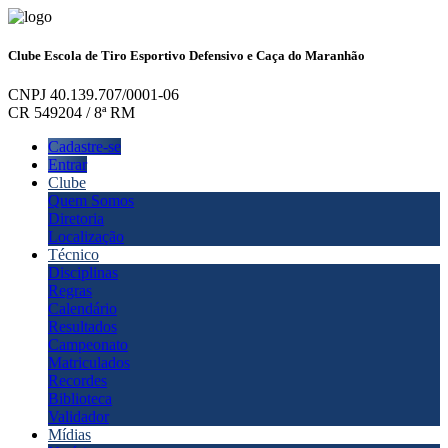
Clube Escola de Tiro Esportivo Defensivo e Caça do Maranhão
CNPJ 40.139.707/0001-06
CR 549204 / 8ª RM
Cadastre-se
Entrar
Clube
Quem Somos
Diretoria
Localização
Técnico
Disciplinas
Regras
Calendário
Resultados
Campeonato
Matriculados
Recordes
Biblioteca
Validador
Mídias