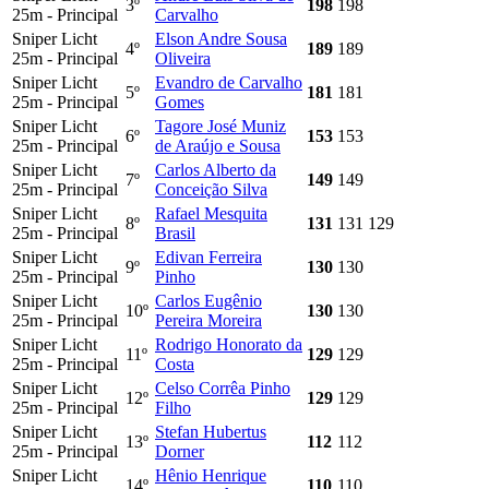
3º
198
198
25m - Principal
Carvalho
Sniper Licht
Elson Andre Sousa
4º
189
189
25m - Principal
Oliveira
Sniper Licht
Evandro de Carvalho
5º
181
181
25m - Principal
Gomes
Sniper Licht
Tagore José Muniz
6º
153
153
25m - Principal
de Araújo e Sousa
Sniper Licht
Carlos Alberto da
7º
149
149
25m - Principal
Conceição Silva
Sniper Licht
Rafael Mesquita
8º
131
131
129
25m - Principal
Brasil
Sniper Licht
Edivan Ferreira
9º
130
130
25m - Principal
Pinho
Sniper Licht
Carlos Eugênio
10º
130
130
25m - Principal
Pereira Moreira
Sniper Licht
Rodrigo Honorato da
11º
129
129
25m - Principal
Costa
Sniper Licht
Celso Corrêa Pinho
12º
129
129
25m - Principal
Filho
Sniper Licht
Stefan Hubertus
13º
112
112
25m - Principal
Dorner
Sniper Licht
Hênio Henrique
14º
110
110