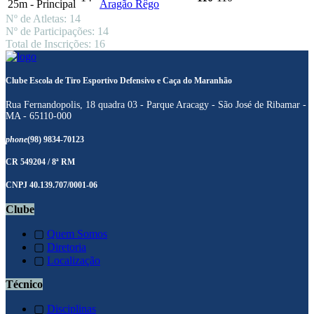
25m - Principal
Aragão Rêgo
Nº de Atletas: 14
Nº de Participações: 14
Total de Inscrições: 16
Clube Escola de Tiro Esportivo Defensivo e Caça do Maranhão
Rua Fernandopolis, 18 quadra 03 - Parque Aracagy - São José de Ribamar -
MA - 65110-000
phone
(98) 9834-70123
CR 549204 / 8ª RM
CNPJ 40.139.707/0001-06
Clube
▢
Quem Somos
▢
Diretoria
▢
Localização
Técnico
▢
Disciplinas