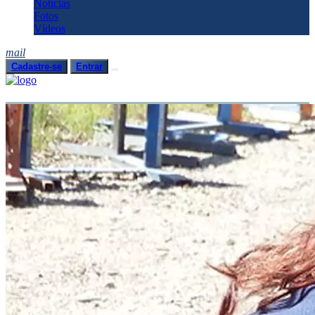
Notícias
Fotos
Vídeos
mail
Cadastre-se
Entrar