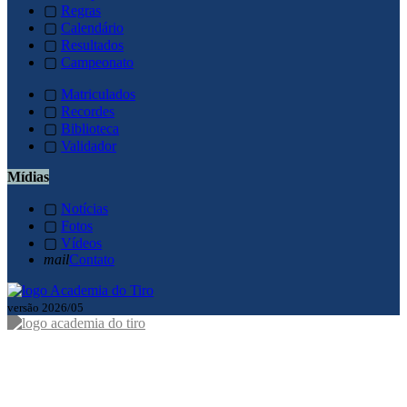
▢
Regras
▢
Calendário
▢
Resultados
▢
Campeonato
▢
Matriculados
▢
Recordes
▢
Biblioteca
▢
Validador
Mídias
▢
Notícias
▢
Fotos
▢
Vídeos
mail
Contato
versão 2026/05