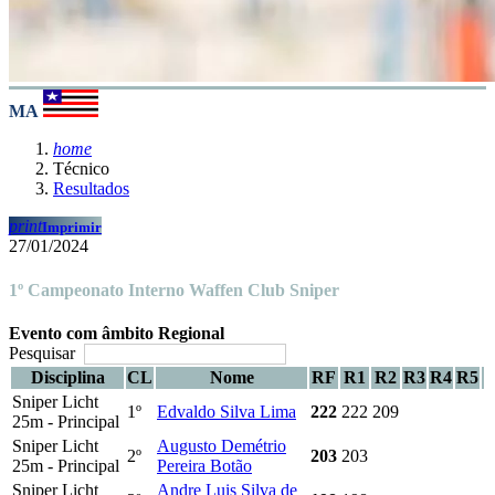
MA
home
Técnico
Resultados
print
Imprimir
27/01/2024
1º Campeonato Interno Waffen Club Sniper
Evento com âmbito Regional
Pesquisar
Disciplina
CL
Nome
RF
R1
R2
R3
R4
R5
Sniper Licht
1º
Edvaldo Silva Lima
222
222
209
25m - Principal
Sniper Licht
Augusto Demétrio
2º
203
203
25m - Principal
Pereira Botão
Sniper Licht
Andre Luis Silva de