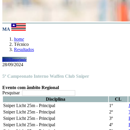
MA
home
Técnico
Resultados
print
Imprimir
28/09/2024
5º Campeonato Interno Waffen Club Sniper
Evento com âmbito Regional
Pesquisar
Disciplina
CL
Sniper Licht 25m - Principal
1º
Sniper Licht 25m - Principal
2º
Sniper Licht 25m - Principal
3º
Sniper Licht 25m - Principal
4º