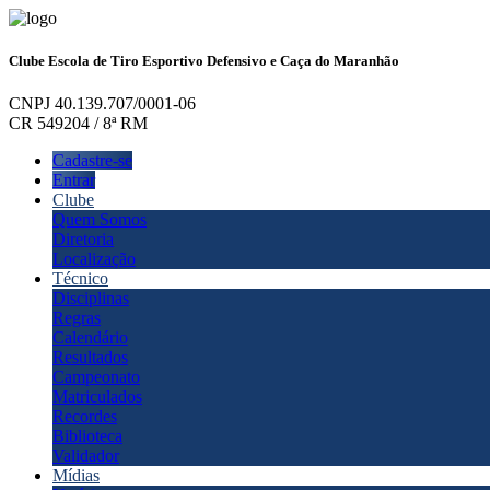
Clube Escola de Tiro Esportivo Defensivo e Caça do Maranhão
CNPJ 40.139.707/0001-06
CR 549204 / 8ª RM
Cadastre-se
Entrar
Clube
Quem Somos
Diretoria
Localização
Técnico
Disciplinas
Regras
Calendário
Resultados
Campeonato
Matriculados
Recordes
Biblioteca
Validador
Mídias