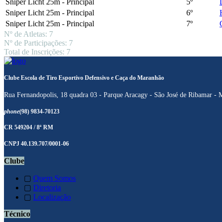
Sniper Licht 25m - Principal
5º
Sniper Licht 25m - Principal
6º
Sniper Licht 25m - Principal
7º
Nº de Atletas: 7
Nº de Participações: 7
Total de Inscrições: 7
Clube Escola de Tiro Esportivo Defensivo e Caça do Maranhão
Rua Fernandopolis, 18 quadra 03 - Parque Aracagy - São José de Ribamar -
phone
(98) 9834-70123
CR 549204 / 8ª RM
CNPJ 40.139.707/0001-06
Clube
▢
Quem Somos
▢
Diretoria
▢
Localização
Técnico