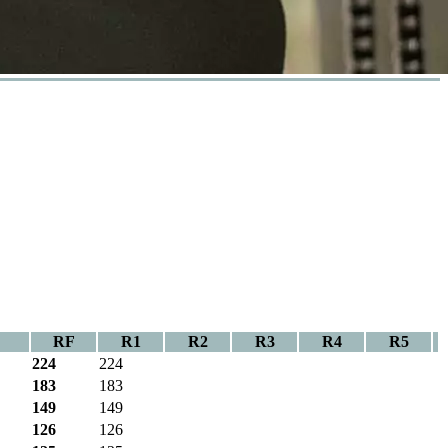
RF
R1
R2
R3
R4
R5
224
224
183
183
149
149
126
126