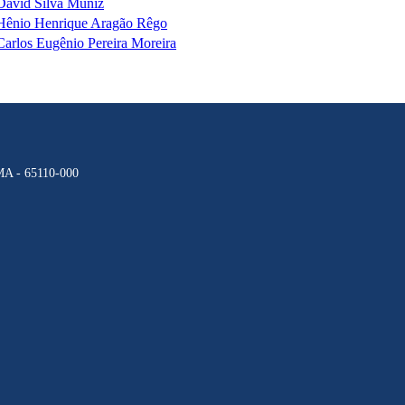
David Silva Muniz
Hênio Henrique Aragão Rêgo
Carlos Eugênio Pereira Moreira
 MA - 65110-000