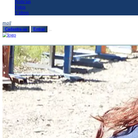
Notícias
Fotos
Vídeos
mail
Cadastre-se
Entrar