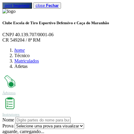
print
Imprimir
close
Fechar
Clube Escola de Tiro Esportivo Defensivo e Caça do Maranhão
CNPJ 40.139.707/0001-06
CR 549204 / 8ª RM
home
Técnico
Matriculados
Atletas
Árbitros
Instrutores
Nome
Prova
aguarde, carregando...