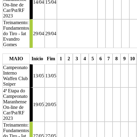
14/04
15/04
On-line de
Car/Pst/RF
2023
Treinamento:
Fundamentos
do Tiro - Iat
29/04
29/04
Evandro
Gomes
stop
stop
stop
stop
stop
sto
MAIO
Início
Fim
1
2
3
4
5
6
7
8
9
10
Campeonato
Interno
13/05
13/05
Waffen Club
Sniper
4ª Etapa do
Campeonato
Maranhense
19/05
20/05
On-line de
Car/Pst/RF
2023
Treinamento:
Fundamentos
do Tiro - Iat
27/05
27/05