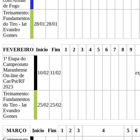
com Armas
de Fogo
Treinamento:
Fundamentos
do Tiro - Iat
28/01
28/01
Evandro
Gomes
stop
stop
stop
stop
stop
stop
stop
stop
stop
stop
FEVEREIRO
Início
Fim
1
2
3
4
5
6
7
8
9
1ª Etapa do
Campeonato
Maranhense
10/02
11/02
ex
On-line de
Car/Pst/RF
2023
Treinamento:
Fundamentos
do Tiro - Iat
25/02
25/02
Evandro
Gomes
stop
stop
stop
stop
stop
stop
stop
stop
stop
MARÇO
Início
Fim
1
2
3
4
5
6
Campeonato