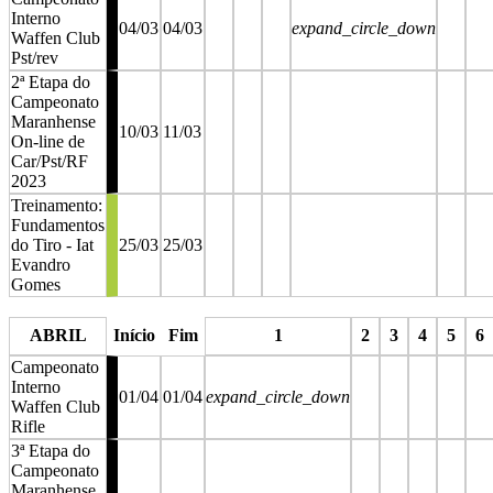
Interno
04/03
04/03
expand_circle_down
Waffen Club
Pst/rev
2ª Etapa do
Campeonato
Maranhense
10/03
11/03
On-line de
Car/Pst/RF
2023
Treinamento:
Fundamentos
do Tiro - Iat
25/03
25/03
Evandro
Gomes
stop
stop
stop
stop
stop
sto
ABRIL
Início
Fim
1
2
3
4
5
6
Campeonato
Interno
01/04
01/04
expand_circle_down
Waffen Club
Rifle
3ª Etapa do
Campeonato
Maranhense