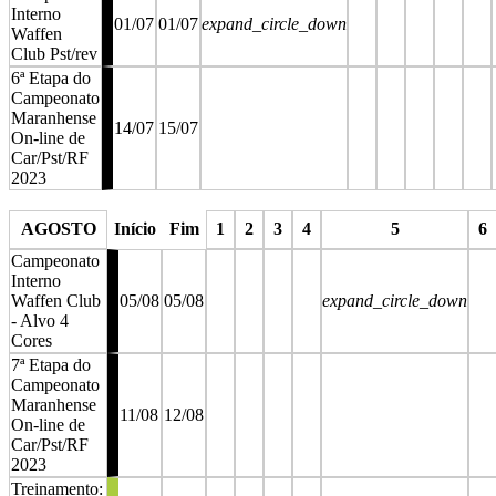
Interno
01/07
01/07
expand_circle_down
Waffen
Club Pst/rev
6ª Etapa do
Campeonato
Maranhense
14/07
15/07
On-line de
Car/Pst/RF
2023
stop
stop
stop
stop
stop
stop
AGOSTO
Início
Fim
1
2
3
4
5
6
Campeonato
Interno
Waffen Club
05/08
05/08
expand_circle_down
- Alvo 4
Cores
7ª Etapa do
Campeonato
Maranhense
11/08
12/08
On-line de
Car/Pst/RF
2023
Treinamento: