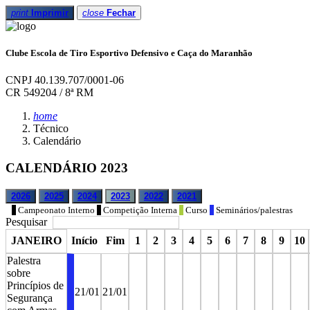
print
Imprimir
close
Fechar
Clube Escola de Tiro Esportivo Defensivo e Caça do Maranhão
CNPJ 40.139.707/0001-06
CR 549204 / 8ª RM
home
Técnico
Calendário
CALENDÁRIO 2023
2026
2025
2024
2023
2022
2021
Campeonato Interno
Competição Interna
Curso
Seminários/palestras
Pesquisar
JANEIRO
Início
Fim
1
2
3
4
5
6
7
8
9
10
Palestra
sobre
Princípios de
21/01
21/01
Segurança