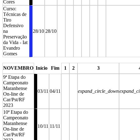
Cores
Curso:
Técnicas de
Tiro
Defensivo
na
28/10
28/10
Preservação
da Vida - Iat
Evandro
Gomes
stop
stop
stop
stop
stop
stop
stop
NOVEMBRO
Início
Fim
1
2
3
9ª Etapa do
Campeonato
Maranhense
03/11
04/11
expand_circle_down
expand_ci
On-line de
Car/Pst/RF
2023
10ª Etapa do
Campeonato
Maranhense
10/11
11/11
On-line de
Car/Pst/RF