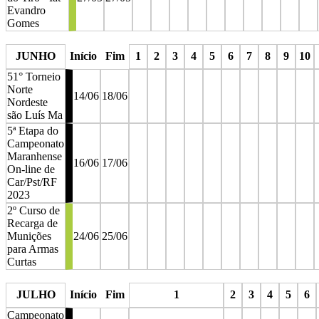
Evandro
Gomes
stop
stop
stop
stop
stop
stop
stop
stop
stop
stop
JUNHO
Início
Fim
1
2
3
4
5
6
7
8
9
10
51° Torneio
Norte
14/06
18/06
Nordeste
são Luís Ma
5ª Etapa do
Campeonato
Maranhense
16/06
17/06
On-line de
Car/Pst/RF
2023
2º Curso de
Recarga de
Munições
24/06
25/06
para Armas
Curtas
stop
stop
stop
stop
stop
stop
stop
stop
stop
stop
s
JULHO
Início
Fim
1
2
3
4
5
6
Campeonato