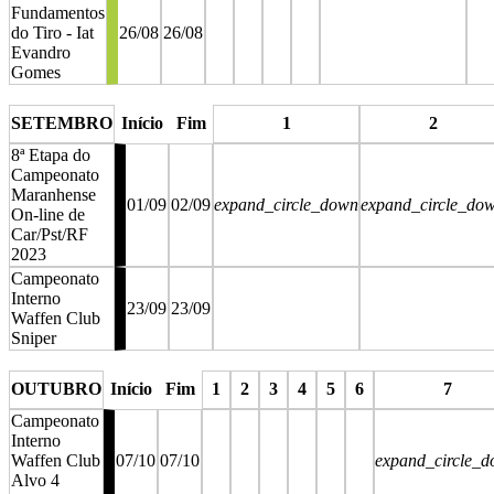
Fundamentos
do Tiro - Iat
26/08
26/08
Evandro
Gomes
stop
stop
stop
stop
stop
sto
SETEMBRO
Início
Fim
1
2
8ª Etapa do
Campeonato
Maranhense
01/09
02/09
expand_circle_down
expand_circle_do
On-line de
Car/Pst/RF
2023
Campeonato
Interno
23/09
23/09
Waffen Club
Sniper
stop
stop
OUTUBRO
Início
Fim
1
2
3
4
5
6
7
Campeonato
Interno
Waffen Club
07/10
07/10
expand_circle_
Alvo 4