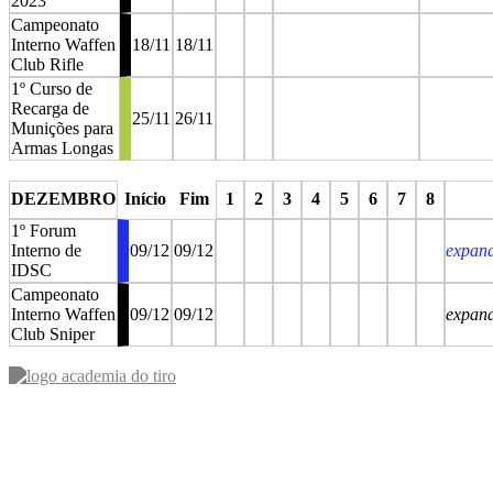
2023
Campeonato
Interno Waffen
18/11
18/11
Club Rifle
1º Curso de
Recarga de
25/11
26/11
Munições para
Armas Longas
stop
stop
stop
st
DEZEMBRO
Início
Fim
1
2
3
4
5
6
7
8
1º Forum
Interno de
09/12
09/12
expan
IDSC
Campeonato
Interno Waffen
09/12
09/12
expan
Club Sniper
stop
stop
stop
stop
stop
stop
stop
stop