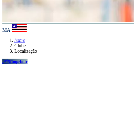
MA
home
Clube
Localização
print
Imprimir