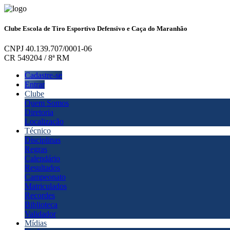
Clube Escola de Tiro Esportivo Defensivo e Caça do Maranhão
CNPJ 40.139.707/0001-06
CR 549204 / 8ª RM
Cadastre-se
Entrar
Clube
Quem Somos
Diretoria
Localização
Técnico
Disciplinas
Regras
Calendário
Resultados
Campeonato
Matriculados
Recordes
Biblioteca
Validador
Mídias