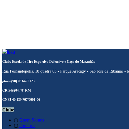
Clube Escola de Tiro Esportivo Defensivo e Caça do Maranhão
Rua Fernandopolis, 18 quadra 03 - Parque Aracagy - São José de Ribamar -
phone
(98) 9834-70123
CR 549204 / 8ª RM
CNPJ 40.139.707/0001-06
Clube
▢
Quem Somos
▢
Diretoria