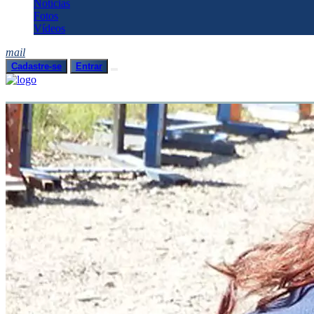
Notícias
Fotos
Vídeos
mail
Cadastre-se
Entrar