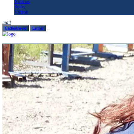
Notícias
Fotos
Vídeos
mail
Cadastre-se
Entrar