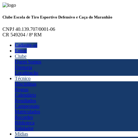
Clube Escola de Tiro Esportivo Defensivo e Caça do Maranhão
CNPJ 40.139.707/0001-06
CR 549204 / 8ª RM
Cadastre-se
Entrar
Clube
Quem Somos
Diretoria
Localização
Técnico
Disciplinas
Regras
Calendário
Resultados
Campeonato
Matriculados
Recordes
Biblioteca
Validador
Mídias