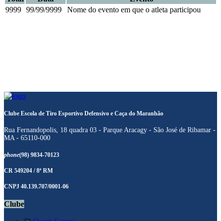
9999
99/99/9999
Nome do evento em que o atleta participou
Clube Escola de Tiro Esportivo Defensivo e Caça do Maranhão
Rua Fernandopolis, 18 quadra 03 - Parque Aracagy - São José de Ribamar -
MA - 65110-000
phone
(98) 9834-70123
CR 549204 / 8ª RM
CNPJ 40.139.707/0001-06
Clube