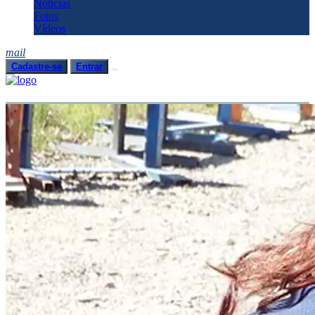
Notícias
Fotos
Vídeos
mail
Cadastre-se
Entrar