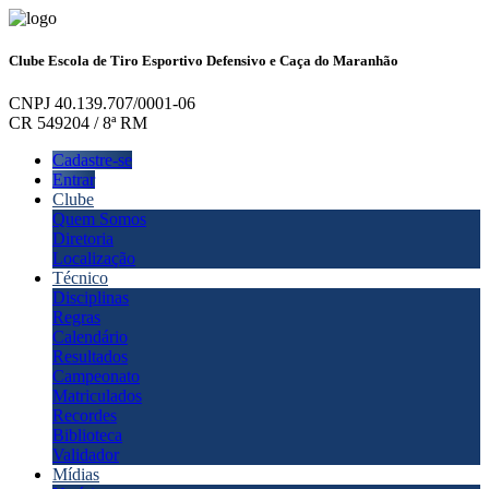
Clube Escola de Tiro Esportivo Defensivo e Caça do Maranhão
CNPJ 40.139.707/0001-06
CR 549204 / 8ª RM
Cadastre-se
Entrar
Clube
Quem Somos
Diretoria
Localização
Técnico
Disciplinas
Regras
Calendário
Resultados
Campeonato
Matriculados
Recordes
Biblioteca
Validador
Mídias