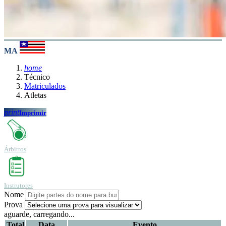
MA
home
Técnico
Matriculados
Atletas
print
Imprimir
Árbitros
Instrutores
Nome
Prova
aguarde, carregando...
Total
Data
Evento