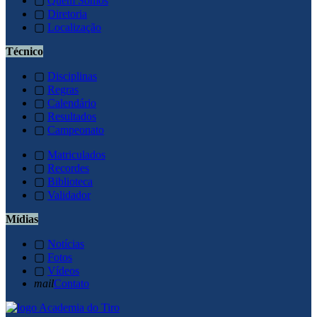
▢
Quem Somos
▢
Diretoria
▢
Localização
Técnico
▢
Disciplinas
▢
Regras
▢
Calendário
▢
Resultados
▢
Campeonato
▢
Matriculados
▢
Recordes
▢
Biblioteca
▢
Validador
Mídias
▢
Notícias
▢
Fotos
▢
Vídeos
mail
Contato